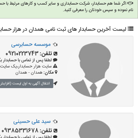
اگر شما هم حسابدار، شرکت حسابداری و سایر کسب و کارهای مرتبط با حسا
نام نموده و سپس خودتان را معرفی کنید.
لیست آخرین حسابدار های ثبت نامی همدان در هزار حسابد
موسسه حسابرسی
تلفن:
09210223743
لطفا پس از تماس با حسابدار بگویید: «
سایت هزار حسابدار،یک سایت ت
مکان:
همدان - همدان
انتقال آگهی به اول لیست (افزایش 
سید علی حسینی
تلفن:
09385331678
لطفا پس از تماس با حسابدار بگویید: «