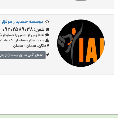
موسسه حسابدار موفق
تلفن:
09302589038
لطفا پس از تماس با حسابدار بگویید: «
سایت هزار حسابدار،یک سایت ت
مکان:
همدان - همدان
انتقال آگهی به اول لیست (افزایش 