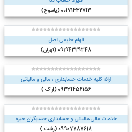
هیراد حساب دنا
00171432713 (یاسوج)
الهام حلیمی اصل
09194329348 (تهران)
ارائه کلیه خدمات حسابداری ، مالی و مالیاتی
09331456156 (اراک )
خدمات مالی،مالیاتی و حسابداری حسابگران خبره
09907787618 (رشت )