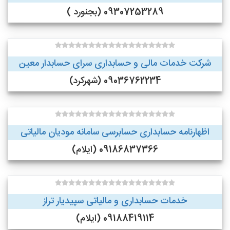
09307253289 (بجنورد )
شرکت خدمات مالی و حسابداری سرای حسابدار معین
09036762234 (شهرکرد)
اظهارنامه حسابداری حسابرسی سامانه مودیان مالیاتی
09186837366 (ایلام)
خدمات حسابداری و مالیاتی سپیدیار تراز
09188419114 (ایلام)