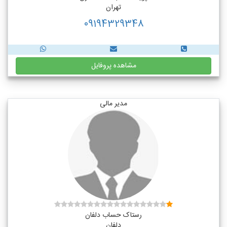
تهران
09194329348
مشاهده پروفایل
مدیر مالی
رستاک حساب دلفان
دلفان