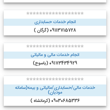
انجام خدمات حسابداری
09113715728 (گرگان )
انجام خدمات مالی و مالیاتی
09173434929 (یاسوج)
خدمات مالی/حسابداری/مالیاتی و بیمه(سامانه
مودیان)
09030685336 (کرمانشاه )