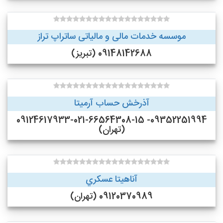
موسسه خدمات مالی و مالیاتی ساتراپ تراز
09148142688 (تبریز)
آذرخش حساب آرمیتا
09352251994- 09124617933-021-66564308-15
(تهران)
آناهيتا عسكري
09120370989 (تهران)