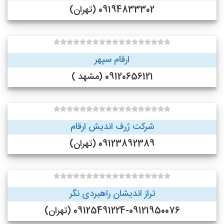
09194833302 (تهران)
ارقام سپهر
09120656121 (مشهد )
شرکت ژرف اندیش ارقام
09123892389 (تهران)
تراز اندیشان راهبردی نگر
09125491224-09121950076 (تهران)