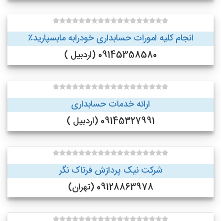
انجام کلیه امورات حسابداری خودرابه مابسپارید٪
09145358580 (اردبیل )
ارائه خدمات حسابداری
09145327991 (اردبیل )
شرکت نیک پردازش فرتاک نگر
09128863978 (تهران)