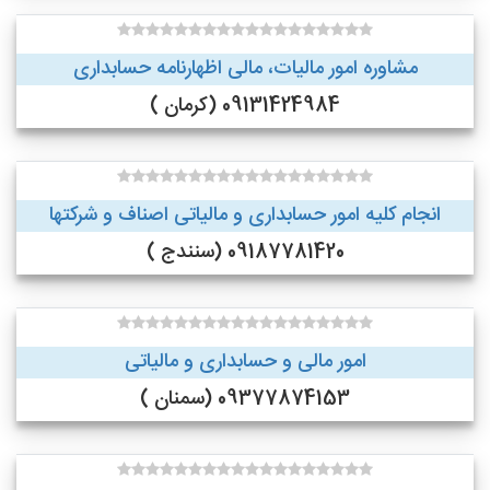
مشاوره امور مالیات، مالی اظهارنامه حسابداری
09131424984 (کرمان )
انجام کلیه امور حسابداری و مالیاتی اصناف و شرکتها
09187781420 (سنندج )
امور مالی و حسابداری و مالیاتی
09377874153 (سمنان )