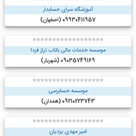
آموزشگاه سرای حسابدار
09930411957 (اصفهان)
موسسه خدمات مالی باتاب تراز فردا
09035749169 (شهریار)
موسسه حسابرسی
09210223743 (همدان)
امیر مهدی یزدیان