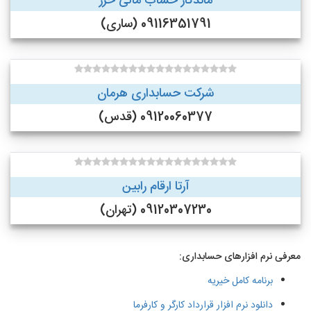
ماندگار حساب مالی خزر
09116351791 (ساری)
شرکت حسابداری هرمان
09120060377 (قدس)
آرتا ارقام رابین
09120307230 (تهران)
معرفی نرم افزارهای حسابداری:
برنامه کامل خیریه
دانلود نرم افزار قرارداد کارگر و کارفرما