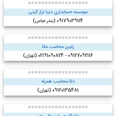
موسسه حسابداری دیبا تراز گیتی
09179039114 (بندر عباس)
رابین محاسب مانا
09127092116 - 02191090824 (تهران)
دانا محاسب همراه
09120135481 (تهران)