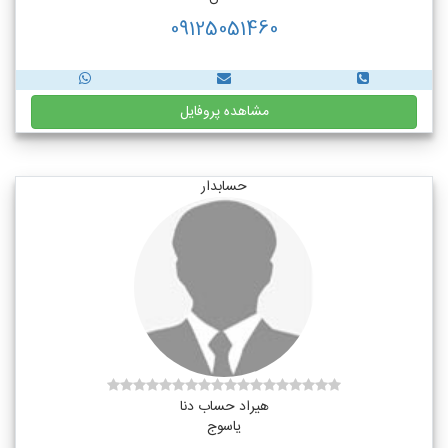
09125051460
مشاهده پروفایل
حسابدار
هیراد حساب دنا
یاسوج