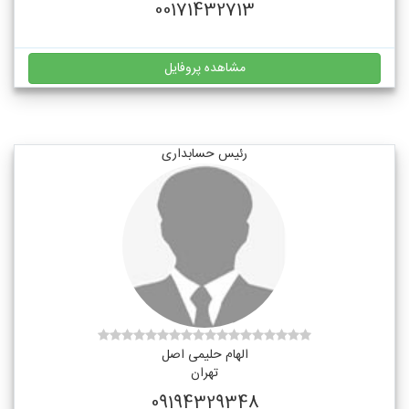
00171432713
مشاهده پروفایل
رئیس حسابداری
الهام حلیمی اصل
تهران
09194329348