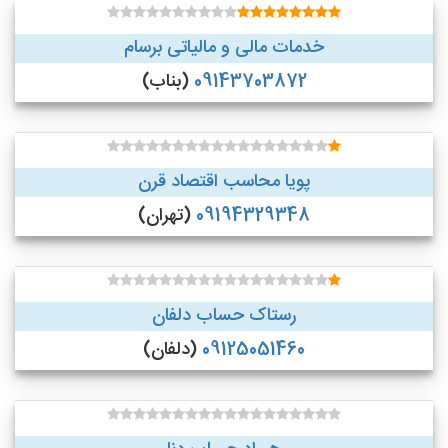
خدمات مالی و مالیاتی برسام
09143703872
(بناب)
پویا محاسب اقتصاد قرن
09194329348
(تهران)
رستاک حساب دلفان
09125051460
(دلفان)