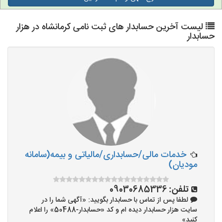
لیست آخرین حسابدار های ثبت نامی کرمانشاه در هزار
حسابدار
خدمات مالی/حسابداری/مالیاتی و بیمه(سامانه
مودیان)
تلفن:
09030685336
لطفا پس از تماس با حسابدار بگویید: «آگهی شما را در
سایت هزار حسابدار دیده ام و کد «حسابدار-50488» را اعلام
کنید»