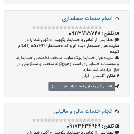
انجام خدمات حسابداری
تلفن:
09113715728
لطفا پس از تماس با حسابدار بگویید: «آگهی شما را در
سایت هزار حسابدار دیده ام و کد «حسابدار-50499» را اعلام
کنید»
سایت هزار حسابدار،یک سایت تبلیغات تخصصی حسابدارها
و موسسات حسابداری است وهیچ‌گونه منفعت و مسئولیتی در
قبال قرارداد شما ندارد.
مکان:
گلستان - گرگان
انتقال آگهی به اول لیست (افزایش بازدید)
انجام خدمات مالی و مالیاتی
تلفن:
09173434929
لطفا پس از تماس با حسابدار بگویید: «آگهی شما را در