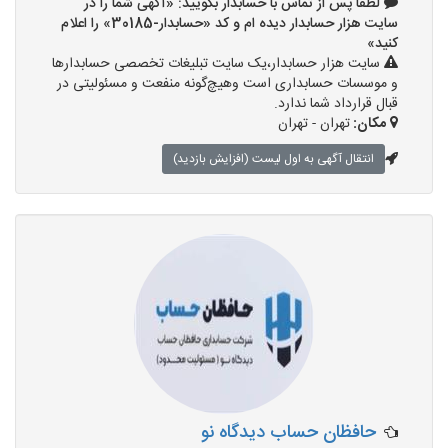
لطفا پس از تماس با حسابدار بگویید: «آگهی شما را در
سایت هزار حسابدار دیده ام و کد «حسابدار-30185» را اعلام
کنید»
سایت هزار حسابدار،یک سایت تبلیغات تخصصی حسابدارها
و موسسات حسابداری است وهیچ‌گونه منفعت و مسئولیتی در
قبال قرارداد شما ندارد.
مکان:
تهران - تهران
انتقال آگهی به اول لیست (افزایش بازدید)
حافظان حساب دیدگاه نو