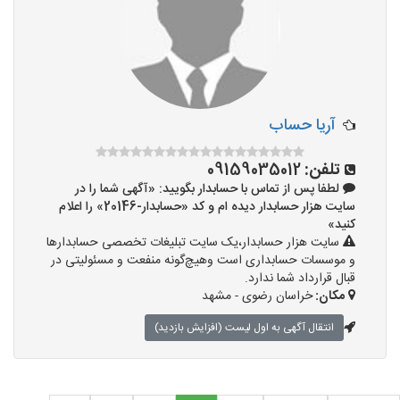
آريا حساب
تلفن:
09159035012
لطفا پس از تماس با حسابدار بگویید: «آگهی شما را در
سایت هزار حسابدار دیده ام و کد «حسابدار-20146» را اعلام
کنید»
سایت هزار حسابدار،یک سایت تبلیغات تخصصی حسابدارها
و موسسات حسابداری است وهیچ‌گونه منفعت و مسئولیتی در
قبال قرارداد شما ندارد.
مکان:
خراسان رضوی - مشهد
انتقال آگهی به اول لیست (افزایش بازدید)