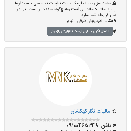
سایت هزار حسابدار،یک سایت تبلیغات تخصصی حسابدارها
و موسسات حسابداری است وهیچ‌گونه منفعت و مسئولیتی در
قبال قرارداد شما ندارد.
مکان:
آذربایجان شرقی - تبریز
انتقال آگهی به اول لیست (افزایش بازدید)
مالیات نگار کهکشان
تلفن:
09100465348