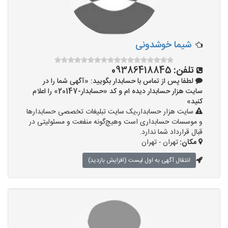
شیما خوشدونی
تلفن:
09386418845
لطفا پس از تماس با حسابدار بگویید: «آگهی شما را در
سایت هزار حسابدار دیده ام و کد «حسابدار-20147» را اعلام
کنید»
سایت هزار حسابدار،یک سایت تبلیغات تخصصی حسابدارها
و موسسات حسابداری است وهیچ‌گونه منفعت و مسئولیتی در
قبال قرارداد شما ندارد.
مکان:
تهران - تهران
انتقال آگهی به اول لیست (افزایش بازدید)