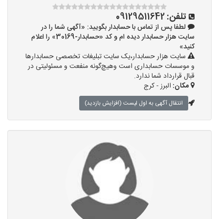
تلفن:
09129511642
لطفا پس از تماس با حسابدار بگویید: «آگهی شما را در
سایت هزار حسابدار دیده ام و کد «حسابدار-30169» را اعلام
کنید»
سایت هزار حسابدار،یک سایت تبلیغات تخصصی حسابدارها
و موسسات حسابداری است وهیچ‌گونه منفعت و مسئولیتی در
قبال قرارداد شما ندارد.
مکان:
البرز - کرج
انتقال آگهی به اول لیست (افزایش بازدید)