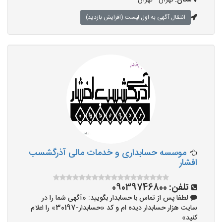
مکان:
تهران - تهران
انتقال آگهی به اول لیست (افزایش بازدید)
موسسه حسابداری و خدمات مالی آذرگشسب
افشار
تلفن:
09039746800
لطفا پس از تماس با حسابدار بگویید: «آگهی شما را در
سایت هزار حسابدار دیده ام و کد «حسابدار-30197» را اعلام
کنید»