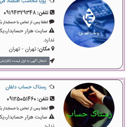
پویا محاسب اقتصاد قر
تلفن:
09194329348
لطفا پس از تماس با حسابدار بگویید: «
سایت هزار حسابدار،یک
ندارد.
مکان:
تهران - تهران
انتقال آگهی به اول لیست (افزایش 
رستاک حساب دلفان
تلفن:
09125051460
لطفا پس از تماس با حسابدار بگویید: «
سایت هزار حسابدار،یک
ندارد.