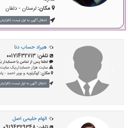
مکان:
لرستان - دلفان
انتقال آگهی به اول لیست (افزایش 
هیراد حساب دنا
تلفن:
00171432713
لطفا پس از تماس با حسابدار بگویید: «
سایت هزار حسابدار،یک سایت ت
مکان:
کهگیلویه و بویر احمد - یا
انتقال آگهی به اول لیست (افزایش 
الهام حلیمی اصل
تلفن:
09194329348