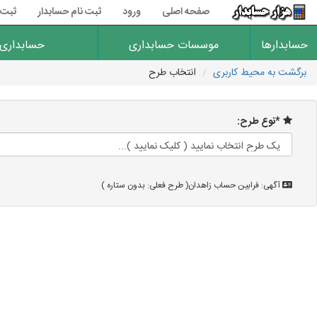
صفحه اصلی
ورود
ثبت نام حسابدار
ثبت 
حسابدارها
موسسات حسابداری
حسابداری
برگشت به محیط کاربری
انتخاب طرح
*نوع طرح:
آگهی: فرابین حساب زاهدان( طرح فعلی: بدون ستاره )