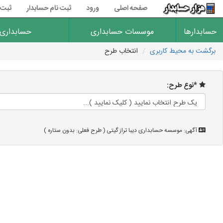
صفحه اصلی
ورود
ثبت نام حسابدار
ثبت 
حسابدارها
موسسات حسابداری
حسابداری
برگشت به محیط کاربری
انتخاب طرح
*نوع طرح:
آگهی: موسسه حسابداری دیبا تراز گیتی ( طرح فعلی: بدون ستاره )