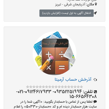
مکان:
آذربایجان شرقی - تبریز
انتقال آگهی به اول لیست (افزایش بازدید)
آذرخش حساب آرمیتا
تلفن:
09352251994- 09124617933-021-
66564308-15
لطفا پس از تماس با حسابدار بگویید: «آگهی شما را در
سایت هزار حسابدار دیده ام و کد «حسابدار-50330» را اعلام