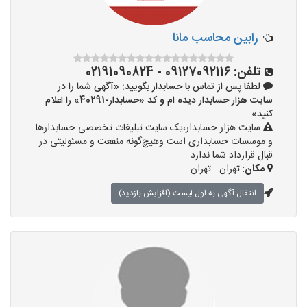
رابین محاسب مانا
تلفن:
09127092116 - 02191090824
لطفا پس از تماس با حسابدار بگویید: «آگهی شما را در
سایت هزار حسابدار دیده ام و کد «حسابدار-40291» را اعلام
کنید»
سایت هزار حسابدار،یک سایت تبلیغات تخصصی حسابدارها
و موسسات حسابداری است وهیچ‌گونه منفعت و مسئولیتی در
قبال قرارداد شما ندارد.
مکان:
تهران - تهران
انتقال آگهی به اول لیست (افزایش بازدید)