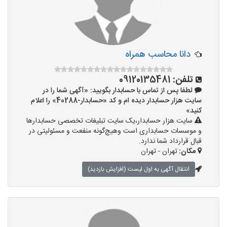
دانا محاسب همراه
تلفن:
09120135481
لطفا پس از تماس با حسابدار بگویید: «آگهی شما را در
سایت هزار حسابدار دیده ام و کد «حسابدار-40288» را اعلام
کنید»
سایت هزار حسابدار،یک سایت تبلیغات تخصصی حسابدارها
و موسسات حسابداری است وهیچ‌گونه منفعت و مسئولیتی در
قبال قرارداد شما ندارد.
مکان:
تهران - تهران
انتقال آگهی به اول لیست (افزایش بازدید)