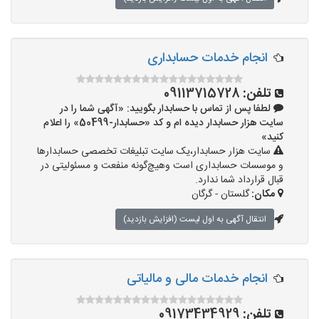
انجام خدمات حسابداری
تلفن:
09113715728
لطفا پس از تماس با حسابدار بگویید: «آگهی شما را در
سایت هزار حسابدار دیده ام و کد «حسابدار-50499» را اعلام
کنید»
سایت هزار حسابدار،یک سایت تبلیغات تخصصی حسابدارها
و موسسات حسابداری است وهیچ‌گونه منفعت و مسئولیتی در
قبال قرارداد شما ندارد.
مکان:
گلستان - گرگان
انتقال آگهی به اول لیست (افزایش بازدید)
انجام خدمات مالی و مالیاتی
تلفن:
09173434929