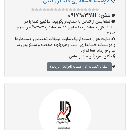
موسسه حسابداری دیبا تراز گیتی
تلفن:
09179039114
لطفا پس از تماس با حسابدار بگویید: «آگهی شما را در
سایت هزار حسابدار دیده ام و کد «حسابدار-40303» را اعلام
کنید»
سایت هزار حسابدار،یک سایت تبلیغات تخصصی حسابدارها
و موسسات حسابداری است وهیچ‌گونه منفعت و مسئولیتی در
قبال قرارداد شما ندارد.
مکان:
هرمزگان - بندر عباس
انتقال آگهی به اول لیست (افزایش بازدید)