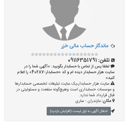
ماندگار حساب مالی خزر
تلفن:
09116351791
لطفا پس از تماس با حسابدار بگویید: «آگهی شما را در
سایت هزار حسابدار دیده ام و کد «حسابدار-40287» را اعلام
کنید»
سایت هزار حسابدار،یک سایت تبلیغات تخصصی حسابدارها
و موسسات حسابداری است وهیچ‌گونه منفعت و مسئولیتی در
قبال قرارداد شما ندارد.
مکان:
مازندران - ساری
انتقال آگهی به اول لیست (افزایش بازدید)